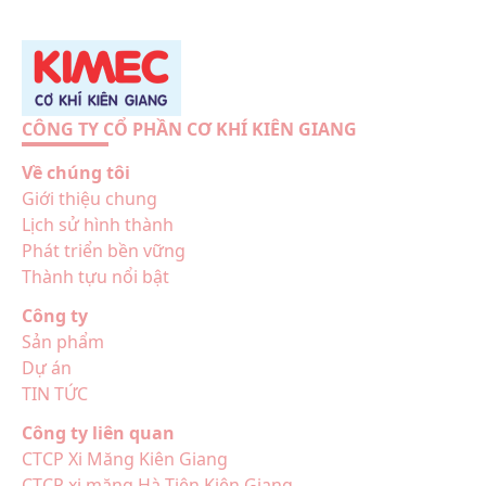
CÔNG TY CỔ PHẦN CƠ KHÍ KIÊN GIANG
Về chúng tôi
Giới thiệu chung
Lịch sử hình thành
Phát triển bền vững
Thành tựu nổi bật
Công ty
Sản phẩm
Dự án
TIN TỨC
Công ty liên quan
CTCP Xi Măng Kiên Giang
CTCP xi măng Hà Tiên Kiên Giang