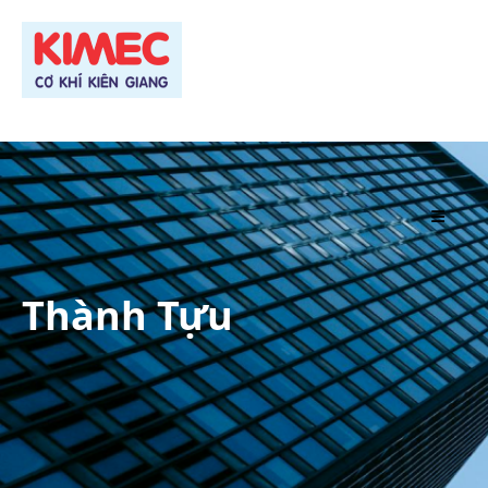
TRANG CHỦ
Thành Tựu
GIỚI THIỆU
SẢN PHẨM
DỰ ÁN