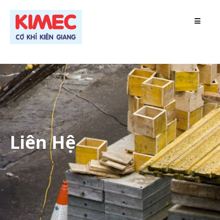
TRANG CHỦ
GIỚI THIỆU
SẢN PHẨM
DỰ ÁN
Liên Hệ
TIN TỨC
LIÊN HỆ
TUYỂN DỤNG