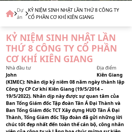
TIN TỨC
Dự
KỶ NIỆM SINH NHẬT LẦN THỨ 8 CÔNG TY
án
CỔ PHẦN CƠ KHÍ KIÊN GIANG
LIÊN HỆ
KỶ NIỆM SINH NHẬT LẦN
TUYỂN DỤNG
THỨ 8 CÔNG TY CỔ PHẦN
CƠ KHÍ KIÊN GIANG
Nhà đầu tư
Địa điểm
John
Kiên Giang
(KIMEC): Nhân dịp kỷ niêm 08 năm ngày thành lập
Công ty CP Cơ khí Kiên Giang (19/5/2014 –
19/5/2022). Nhân dịp này được sự quan tâm của
Ban Tổng Giám đốc Tập đoàn Tân Á Đại Thành và
Ban Tổng Giám đốc TCT Xây dựng HUD Tân Á Đại
Thành, Tổng Giám đốc Tập đoàn đã gửi những lời
chúc tốt đẹp nhất đến toàn thể cán bộ, công nhân
viên của công ty và Lẵng hoa chúc mừng sự kiện