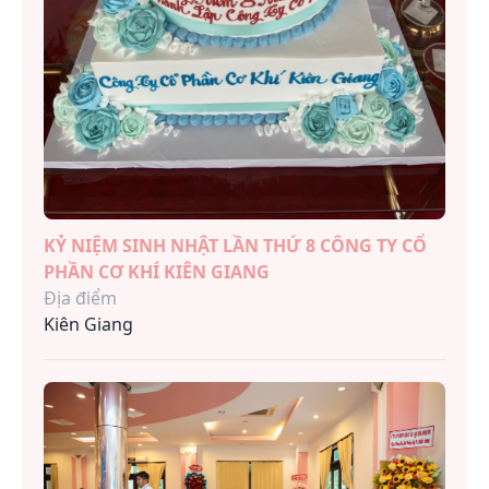
KỶ NIỆM SINH NHẬT LẦN THỨ 8 CÔNG TY CỔ
PHẦN CƠ KHÍ KIÊN GIANG
Địa điểm
Kiên Giang