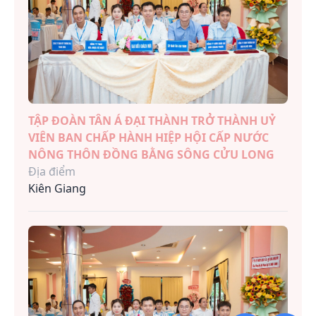
TẬP ĐOÀN TÂN Á ĐẠI THÀNH TRỞ THÀNH UỶ
VIÊN BAN CHẤP HÀNH HIỆP HỘI CẤP NƯỚC
NÔNG THÔN ĐỒNG BẰNG SÔNG CỬU LONG
Địa điểm
Kiên Giang