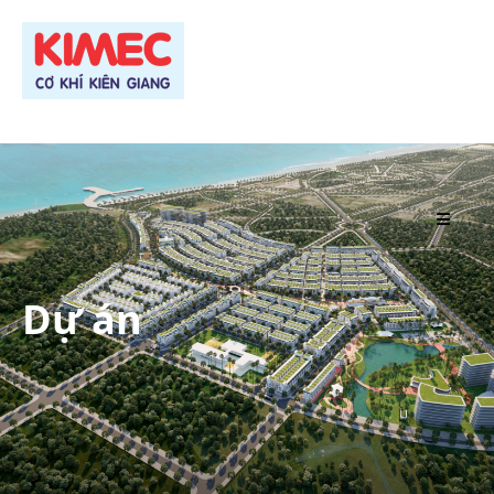
TRANG CHỦ
Dự án
GIỚI THIỆU
SẢN PHẨM
DỰ ÁN