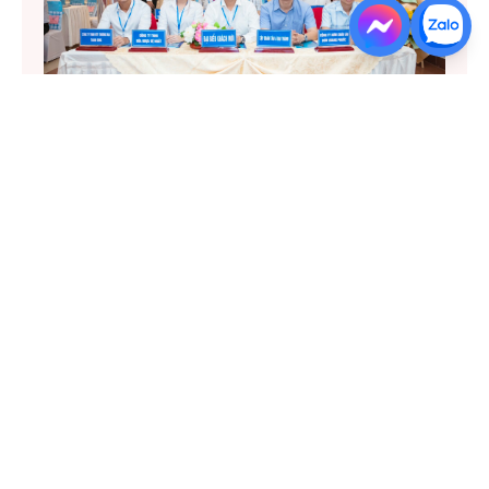
TẬP ĐOÀN TÂN Á ĐẠI THÀNH TRỞ THÀNH UỶ
VIÊN BAN CHẤP HÀNH HIỆP HỘI CẤP NƯỚC
NÔNG THÔN ĐỒNG BẰNG SÔNG CỬU LONG
Địa điểm
Kiên Giang
CÔNG TY CỔ PHẦN CƠ KHÍ KIÊN GIANG
Về chúng tôi
Giới thiệu chung
Lịch sử hình thành
Phát triển bền vững